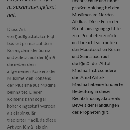
Rechtsschule und findet
m zusammengefasst
großen Anklang bei den
hat.
Muslimen im Norden
Afrikas. Diese Form der
Rechtsauslegung geht bis
Diese Art
zum Propheten zurück
von
ḥadīṯgestützter
Fiqh
und bezieht sich neben
basiert primär auf dem
den Hauptquellen Koran
Koran, dann der Sunna
und Sunna auch auf
und zuletzt auf der
Iǧmāʿ
,
die
Iǧmāʿ
der Ahl al-
die neben dem
Madīna
. Insbesondere
allgemeinen Konsens der
die
ʿAmal
Ahl al-
Muslime, den Konsens
Madīna
hat eine fundierte
der Muslime aus
Madīna
Bedeutung in dieser
beinhaltet. Dieser
Rechtsfindung, da sie als
Konsens kann sogar
Beweis der Handlungen
höher eingestuft werden
des Propheten gilt.
als ein singulär
tradierter
Ḥadīṯ
, da diese
Art von
Iǧmāʿ
als ein