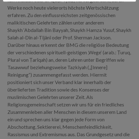
Ibn Khaldūn oder al-Qāḍī ʿIyāḍ) hervorgebracht, deren
Werke noch heute vielerorts höchste Wertschätzung
erfahren. Zu den einflussreichsten zeitgenössischen
malikitischen Gelehrten zählen unter anderem
Shaykh ‘Abdallah Bin Bayyah, Shaykh Hamza Yusuf, Shaykh
Salah al-Dîn al-Tîjânî oder Prof. Sherman Jackson.
Darüber hinaus erkennt der BMG die religiöse Bedeutung
der verschiedenen spirituell-geistigen ‚Wege‘ (arab.: Ṭuruq,
Plural von Ṭarīqah) an, deren Lehren unter Begriffen wie
Tasawwuf beziehungsweise Tazkiyah („[Innere]
Reinigung“) zusammengefasst werden. Hiermit
positioniert sich unser Verband klar innerhalb der
überlieferten Tradition sowie des Konsenses der
muslimischen Gelehrten unserer Zeit. Als
Religionsgemeinschaft setzen wir uns für ein friedliches
Zusammenleben aller Menschen in diesem unserem Land
ein und sprechen uns klar gegen jede Form von
Abschottung, Sektiererei, Menschenfeindlichkeit,
Rassismus und Extremismus aus. Das Grundgesetz und die