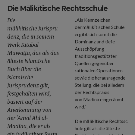
Die Mālikītische Rechtsschule
Die
„Als Kennzeichen
der
mālikītischen
Schule
mālikītische
Jurispru
ergibt sich somit die
denz, die in seinem
Dominanz und tiefe
Werk
Kitāb
al-
Ausschöpfung
Muwaṭṭa
, das als das
traditionsgestützter
älteste islamische
Quellen gegenüber
Buch über die
rationalen Operationen
islamische
sowie die herausragende
Jurisprudenz gilt,
Stellung, die bei alledem
der Rechtspraxis
festgehalten wird,
von
Madīna
eingeräumt
basiert auf der
wird.“
Anerkennung von
der
ʿAmal
Ahl al-
Die
mālikītische
Rechtssc
Madīna
, die er als
hule gilt als die älteste
ein
judikatives
Syste