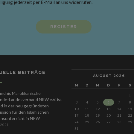
ligung jederzeit per E-Mail an uns widerrufen.
UELLE BEITRÄGE
AUGUST 2026
M
D
M
D
F
S
ündnis Marokkanische
1
nde-Landesverband NRW e.V. ist
3
4
5
6
7
8
ed in der neu gegründeten
10
11
12
13
14
15
sion für den Islamischen
17
18
19
20
21
22
onsunterricht in NRW
24
25
26
27
28
29
 2021
31