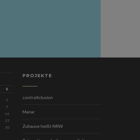
PROJEKTE
S
contraXclusion
2
9
Manar
16
23
Zuhause heißt NRW
30