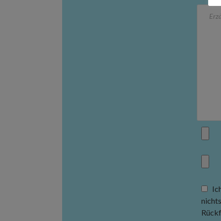
Ic
nicht
Rückf