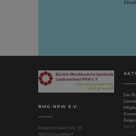
Einwil
AKT
Das B
Gemei
BMG-NRW E.V.
Mitgli
Kommis
Religi
Mai 19,
Friedrich-Ebert-Str. 15
40210 Düsseldorf