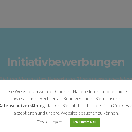
Initiativbewerbungen
Richten Sie uns Ihre Bewerbung über unseren spezielle
Kontaktformular.
Diese Website verwendet Cookies. Nähere Informationen hierzu
sowie zu Ihren Rechten als Benutzer finden Sie in unserer
Datenschutzerklärung
. Klicken Sie auf „Ich stimme zu“, um Cookies 
akzeptieren und unsere Website besuchen zu können.
Einstellungen
Ich stimme zu