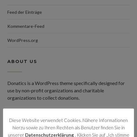
Feed der Einträge
Kommentare-Feed
WordPress.org
ABOUT US
Donatics is a WordPress theme specifically designed for
use by non-profit organizations and charitable
organizations to collect donations.
Diese Website verwendet Cookies. Nähere Informationen
TAG CLOUDS
hierzu sowie zu Ihren Rechten als Benutzer finden Sie in
unserer
Datenschutzerklärung
. Klicken Sie auf „Ich stimme