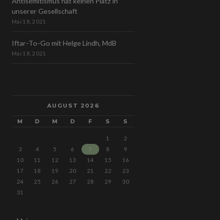
Antisemitismus hat keinen Platz in
unserer Gesellschaft
Mai 18, 2021
Iftar-To-Go mit Helge Lindh, MdB
Mai 18, 2021
AUGUST 2026
M
D
M
D
F
S
S
1
2
3
4
5
6
7
8
9
10
11
12
13
14
15
16
17
18
19
20
21
22
23
24
25
26
27
28
29
30
31