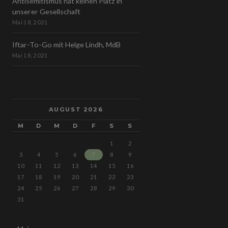
Antisemitismus hat keinen Platz in
unserer Gesellschaft
Mai 18, 2021
Iftar-To-Go mit Helge Lindh, MdB
Mai 18, 2021
AUGUST 2026
M
D
M
D
F
S
S
1
2
3
4
5
6
7
8
9
10
11
12
13
14
15
16
17
18
19
20
21
22
23
24
25
26
27
28
29
30
31