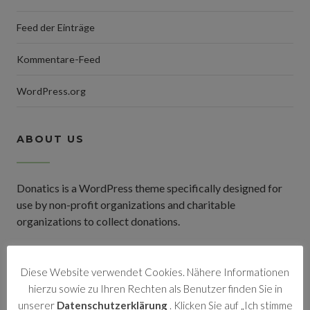
Feed der Einträge
Kommentare-Feed
WordPress.org
ABOUT US
Donatics is a WordPress theme specifically designed for
use by non-profit organizations and charitable
organizations to collect donations.
Diese Website verwendet Cookies. Nähere Informationen
TAG CLOUDS
hierzu sowie zu Ihren Rechten als Benutzer finden Sie in
unserer
Datenschutzerklärung
. Klicken Sie auf „Ich stimme