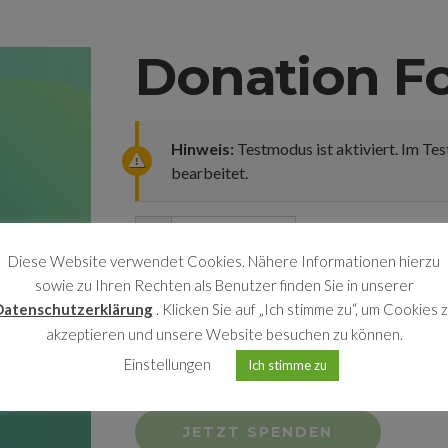
Donation F
Hinweis:
Testmodus ist aktiviert. Im T
bearbeitet.
$
0
Diese Website verwendet Cookies. Nähere Informationen hierzu
sowie zu Ihren Rechten als Benutzer finden Sie in unserer
JETZT SPENDEN
Datenschutzerklärung
. Klicken Sie auf „Ich stimme zu“, um Cookies 
akzeptieren und unsere Website besuchen zu können.
Zahlungsmethode auswählen
Einstellungen
Ich stimme zu
Testspende
Überweisung