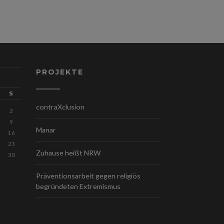
PROJEKTE
S
contraXclusion
2
9
Manar
16
23
Zuhause heißt NRW
30
Präventionsarbeit gegen religiös
begründeten Extremismus