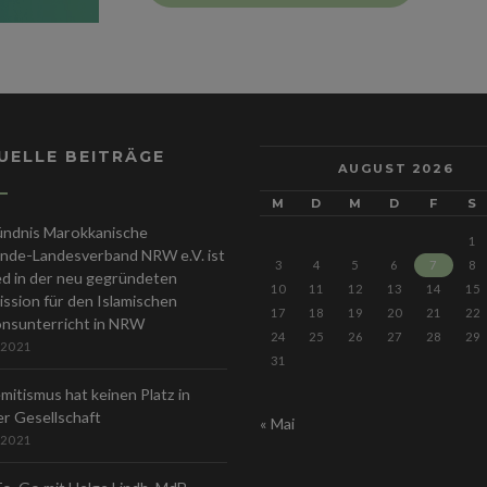
UELLE BEITRÄGE
AUGUST 2026
M
D
M
D
F
S
ündnis Marokkanische
1
nde-Landesverband NRW e.V. ist
3
4
5
6
7
8
ed in der neu gegründeten
10
11
12
13
14
15
sion für den Islamischen
17
18
19
20
21
22
onsunterricht in NRW
24
25
26
27
28
29
 2021
31
mitismus hat keinen Platz in
r Gesellschaft
« Mai
 2021