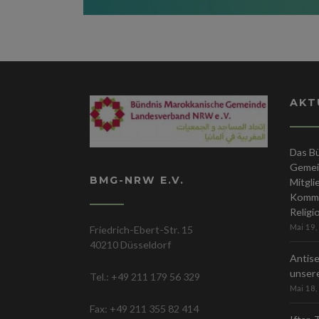
AKT
Das B
Gemei
BMG-NRW E.V.
Mitgli
Kommis
Religi
Mai 19,
Friedrich-Ebert-Str. 15
40210 Düsseldorf
Antise
unsere
Tel.: +49 211 179 56 329
Mai 18,
Fax: +49 211 355 82 414