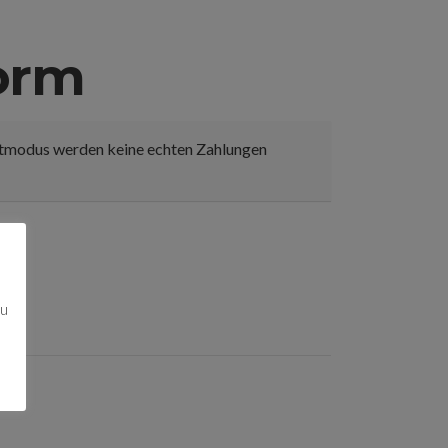
orm
estmodus werden keine echten Zahlungen
zu