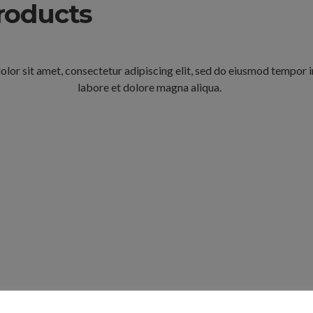
roducts
lor sit amet, consectetur adipiscing elit, sed do eiusmod tempor i
labore et dolore magna aliqua.