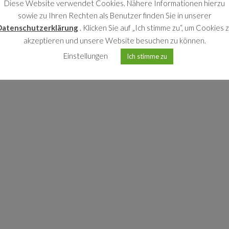
Diese Website verwendet Cookies. Nähere Informationen hierzu
sowie zu Ihren Rechten als Benutzer finden Sie in unserer
Datenschutzerklärung
. Klicken Sie auf „Ich stimme zu“, um Cookies 
akzeptieren und unsere Website besuchen zu können.
Einstellungen
Ich stimme zu