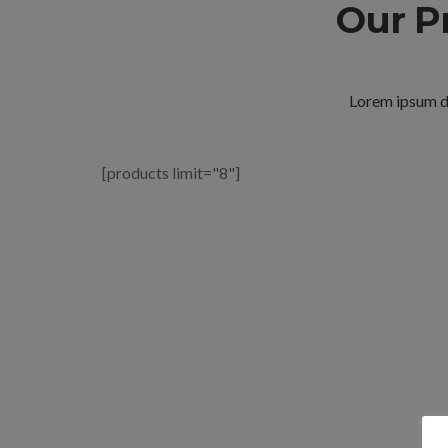
Our P
Lorem ipsum do
[products limit="8"]