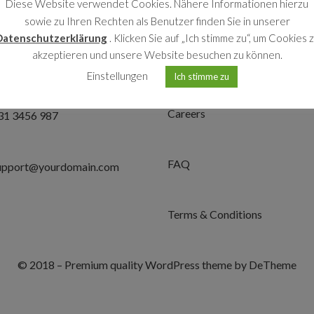
Diese Website verwendet Cookies. Nähere Informationen hierzu
Ask in forum
6th Bridge street los angeles
sowie zu Ihren Rechten als Benutzer finden Sie in unserer
Datenschutzerklärung
. Klicken Sie auf „Ich stimme zu“, um Cookies 
akzeptieren und unsere Website besuchen zu können.
Help Desk
62 31 3456 789
Einstellungen
Ich stimme zu
Careers
31 3456 987
FAQ
upport@yourdomain.com
Terms & Conditions
© 2018 – Premium quality WordPress theme by DeTheme