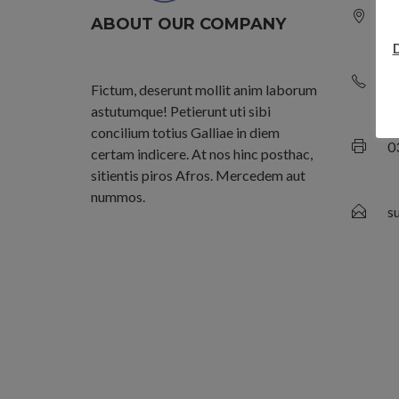
N
ABOUT OUR COMPANY
+
Fictum, deserunt mollit anim laborum
astutumque! Petierunt uti sibi
concilium totius Galliae in diem
0
certam indicere. At nos hinc posthac,
sitientis piros Afros. Mercedem aut
nummos.
s