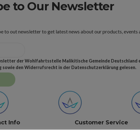
be to Our Newsletter
e to out newsletter to get latest news about our products, events 
ewsletter der Wohlfahrtsstelle Malikitische Gemeinde Deutschland e
 sowie den Widerrufsrecht in der Datenschutzerklärung gelesen.
ct Info
Customer Service