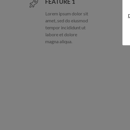
FEATURE 1
Lorem ipsum dolor sit
amet, sed do eiusmod
tempor incididunt ut
labore et dolore
magna aliqua.