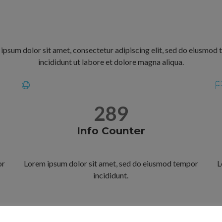
ipsum dolor sit amet, consectetur adipiscing elit, sed do eiusmod
incididunt ut labore et dolore magna aliqua.
289
Info Counter
or
Lorem ipsum dolor sit amet, sed do eiusmod tempor
L
incididunt.