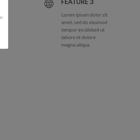
FEATURE 3
Lorem ipsum dolor sit
zu
amet, sed do eiusmod
tempor incididunt ut
labore et dolore
magna aliqua.