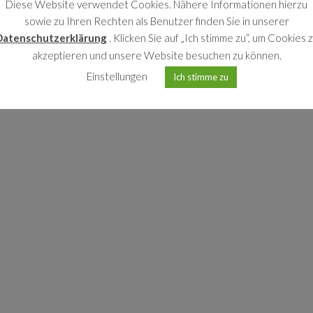
FEATURE 2
Diese Website verwendet Cookies. Nähere Informationen hierzu
sowie zu Ihren Rechten als Benutzer finden Sie in unserer
Lorem ipsum dolor sit
Datenschutzerklärung
. Klicken Sie auf „Ich stimme zu“, um Cookies 
amet, sed do eiusmod
akzeptieren und unsere Website besuchen zu können.
tempor incididunt ut
Einstellungen
Ich stimme zu
labore et dolore
magna aliqua.