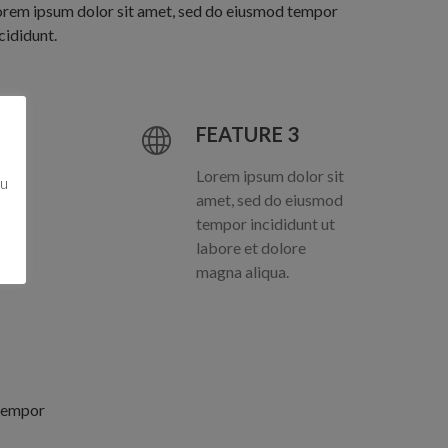
orem ipsum dolor sit amet, sed do eiusmod tempor
cididunt.
FEATURE 3
Lorem ipsum dolor sit
zu
amet, sed do eiusmod
tempor incididunt ut
labore et dolore
magna aliqua.
 tempor