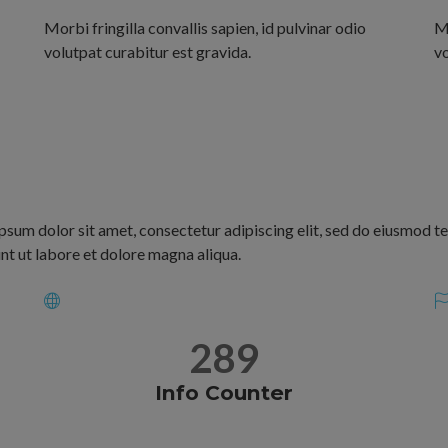
Morbi fringilla convallis sapien, id pulvinar odio
Mo
volutpat curabitur est gravida.
vo
psum dolor sit amet, consectetur adipiscing elit, sed do eiusmod 
nt ut labore et dolore magna aliqua.
289
Info Counter