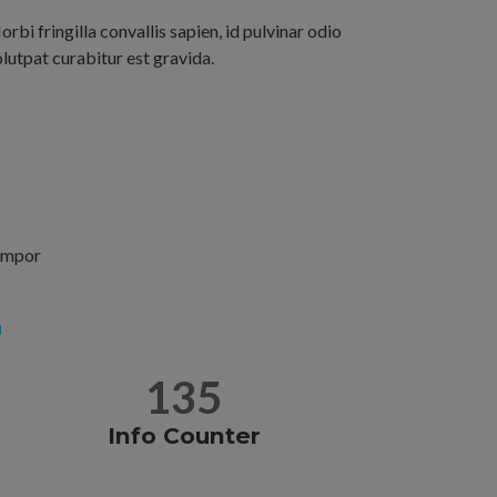
rbi fringilla convallis sapien, id pulvinar odio
lutpat curabitur est gravida.
tempor
135
Info Counter