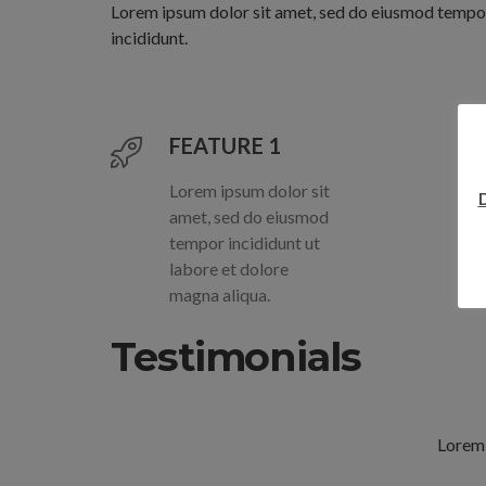
Lorem ipsum dolor sit amet, sed do eiusmod tempo
incididunt.
FEATURE 1
Lorem ipsum dolor sit
amet, sed do eiusmod
tempor incididunt ut
labore et dolore
magna aliqua.
Testimonials
Lorem 