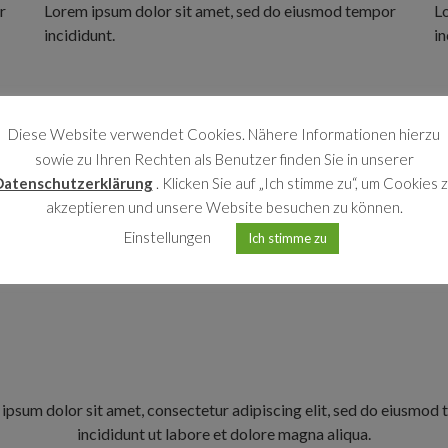
r
Lorem ipsum dolor sit amet, sed do eiusmod tempor
L
incididunt.
in
FEATURE 2
Diese Website verwendet Cookies. Nähere Informationen hierzu
sowie zu Ihren Rechten als Benutzer finden Sie in unserer
Lorem ipsum dolor sit
Datenschutzerklärung
. Klicken Sie auf „Ich stimme zu“, um Cookies 
amet, sed do eiusmod
akzeptieren und unsere Website besuchen zu können.
tempor incididunt ut
Einstellungen
Ich stimme zu
labore et dolore
magna aliqua.
ipsum dolor sit amet, consectetur adipiscing elit, sed do eiusmod
incididunt ut labore et dolore magna aliqua.