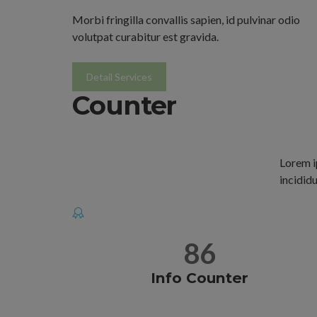
Morbi fringilla convallis sapien, id pulvinar odio
volutpat curabitur est gravida.
Detail Services
Counter
Lorem i
incididu
86
Info Counter