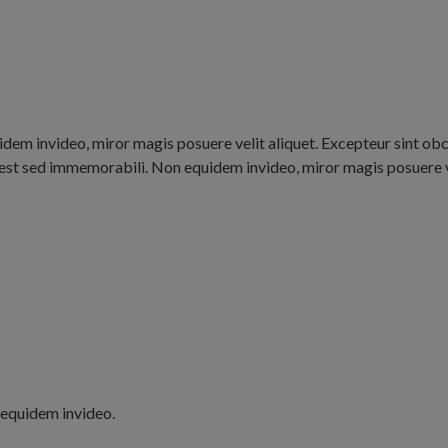
dem invideo, miror magis posuere velit aliquet. Excepteur sint obc
 est sed immemorabili. Non equidem invideo, miror magis posuere ve
 equidem invideo.