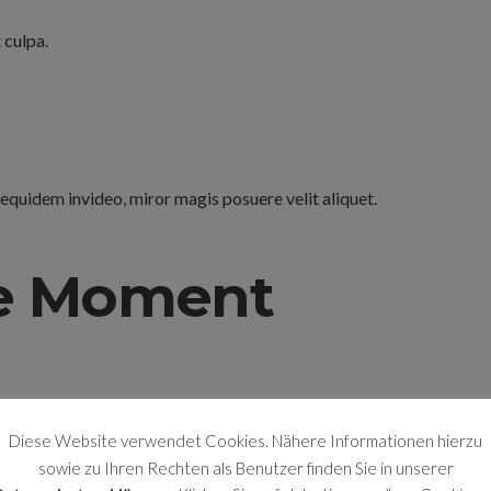
 culpa.
equidem invideo, miror magis posuere velit aliquet.
he Moment
Diese Website verwendet Cookies. Nähere Informationen hierzu
sowie zu Ihren Rechten als Benutzer finden Sie in unserer